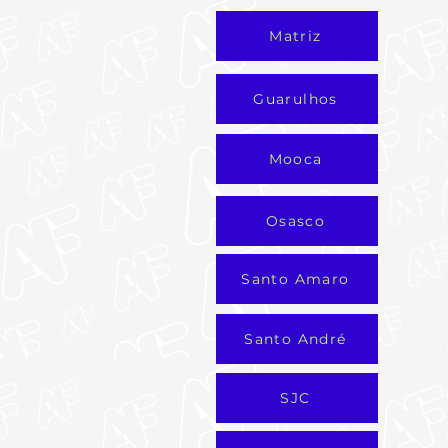
Matriz
Guarulhos
Mooca
Osasco
Santo Amaro
Santo André
SJC