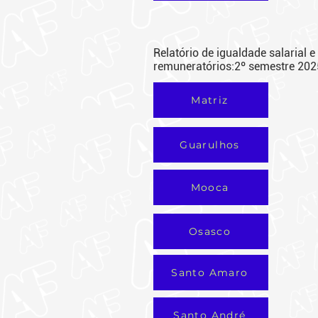
Relatório de igualdade salarial e 
remuneratórios:2º semestre 20
Matriz
Guarulhos
Mooca
Osasco
Santo Amaro
Santo André