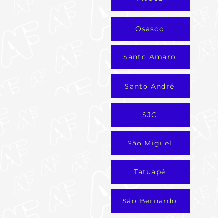
Osasco
Santo Amaro
Santo André
SJC
São Miguel
Tatuapé
São Bernardo