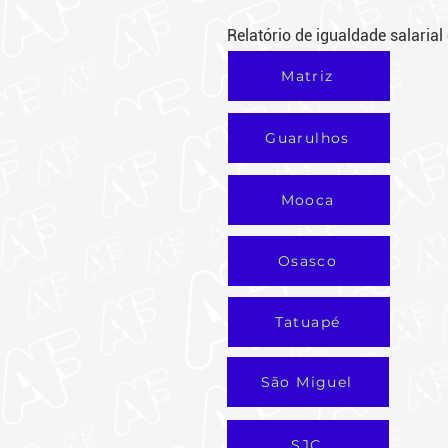
Relatório de igualdade salaria
Matriz
Guarulhos
Mooca
Osasco
Tatuapé
São Miguel
SJC