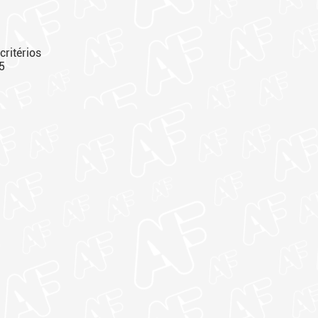
critérios
25