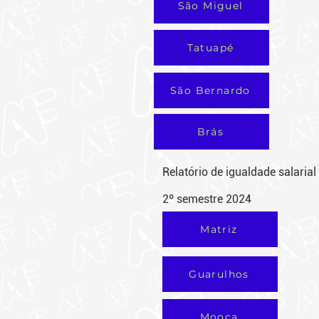
São Miguel
Tatuapé
São Bernardo
Brás
Relatório de igualdade salarial
2º semestre 2024
Matriz
Guarulhos
Mooca