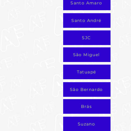
Santo Amaro
Santo André
SJC
São Miguel
Tatuapé
São Bernardo
Brás
Suzano