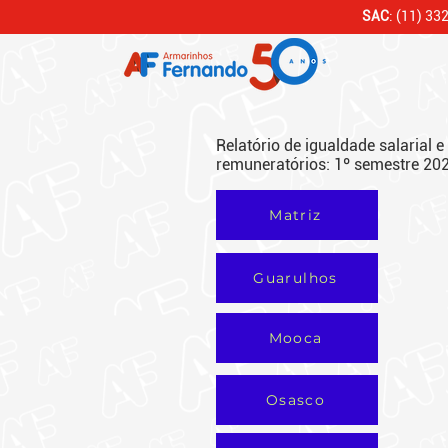
SAC
: (11) 33
Relatório de igualdade salarial e 
remuneratórios: 1º semestre 20
Matriz
Guarulhos
Mooca
Osasco