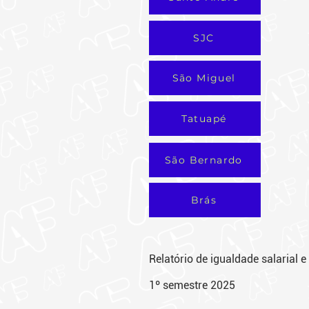
SJC
São Miguel
Tatuapé
São Bernardo
Brás
Relatório de igualdade salarial e
1º semes