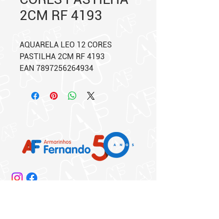
2CM RF 4193
AQUARELA LEO 12 CORES
PASTILHA 2CM RF 4193
EAN 7897256264934
Matriz:
Rua 25 de Março, 864/872​
Centro - São Paulo - SP