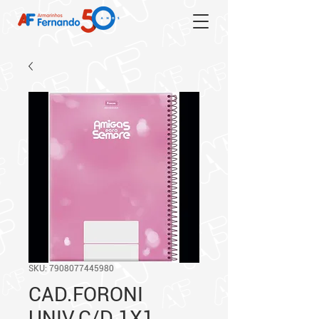
SKU: 7908077445980
CAD.FORONI
UNIV.C/D 1X1