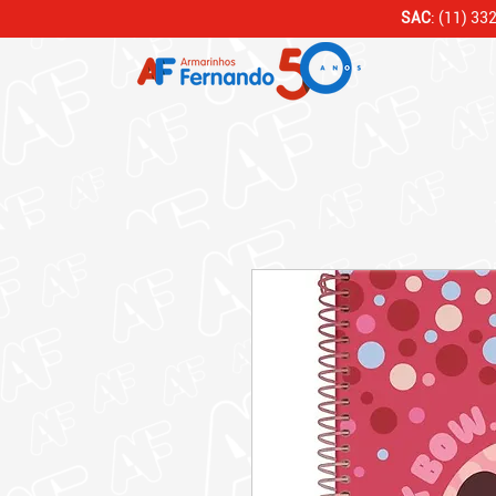
SAC
: (11) 33