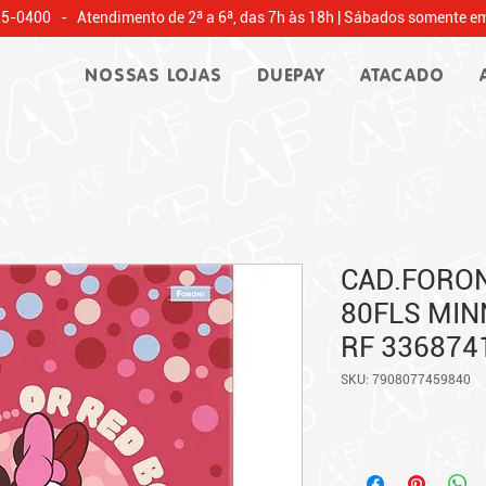
25-0400 - Atendimento de 2ª a 6ª, das 7h às 18h | Sábados somente em
NOSSAS LOJAS
DUEPAY
ATACADO
CAD.FORON
80FLS MIN
RF 336874
SKU: 7908077459840