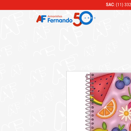
SAC
: (11) 33