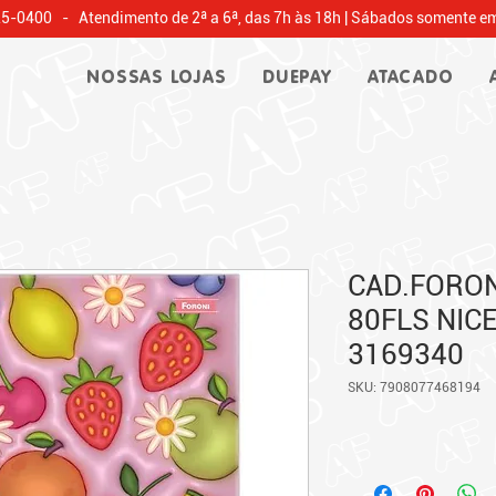
25-0400 - Atendimento de 2ª a 6ª, das 7h às 18h | Sábados somente em
NOSSAS LOJAS
DUEPAY
ATACADO
CAD.FORON
80FLS NIC
3169340
SKU: 7908077468194