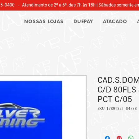
25-0400 - Atendimento de 2ª a 6ª, das 7h às 18h | Sábados somente em
NOSSAS LOJAS
DUEPAY
ATACADO
CAD.S.DOM
C/D 80FLS 
PCT C/05
SKU: 17891321104788