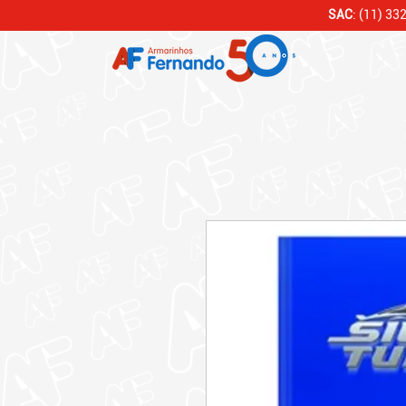
SAC
: (11) 33