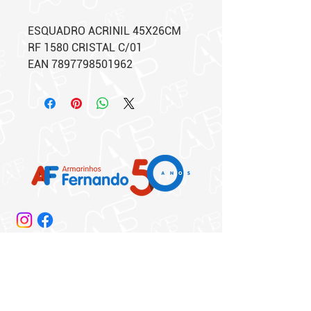
ESQUADRO ACRINIL 45X26CM
RF 1580 CRISTAL C/01
EAN 7897798501962
Matriz:
Rua 25 de Março, 864/872​
Centro - São Paulo - SP
Telefone: (11) 3325-0400