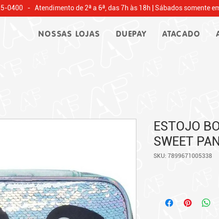
25-0400 - Atendimento de 2ª a 6ª, das 7h às 18h | Sábados somente em
NOSSAS LOJAS
DUEPAY
ATACADO
ESTOJO B
SWEET PAN
SKU: 7899671005338