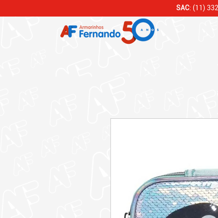
SAC
: (11) 33