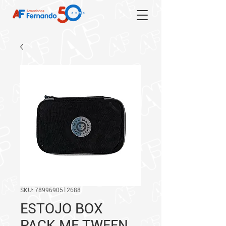
SKU: 7899690512688
ESTOJO BOX
PACK ME TWEEN