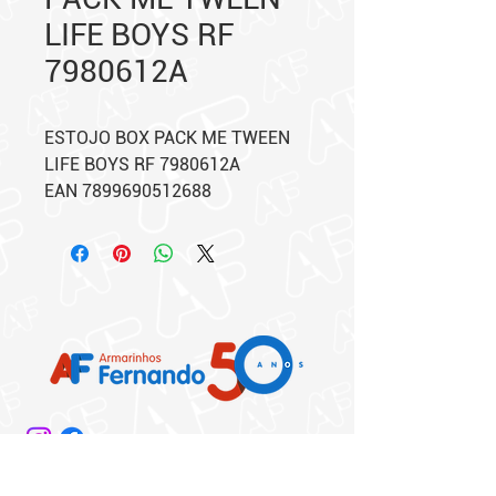
LIFE BOYS RF
7980612A
ESTOJO BOX PACK ME TWEEN
LIFE BOYS RF 7980612A
EAN 7899690512688
Matriz: