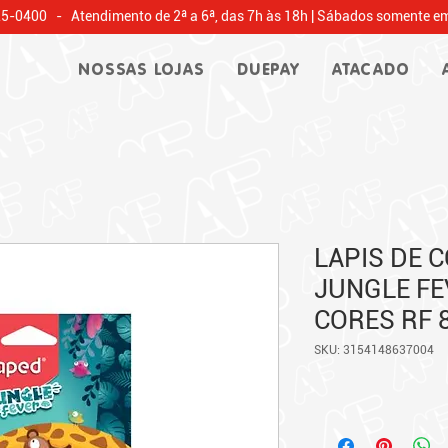
25-0400 - Atendimento de 2ª a 6ª, das 7h às 18h | Sábados somente em
NOSSAS LOJAS
DUEPAY
ATACADO
LAPIS DE 
JUNGLE FE
CORES RF 
SKU: 3154148637004