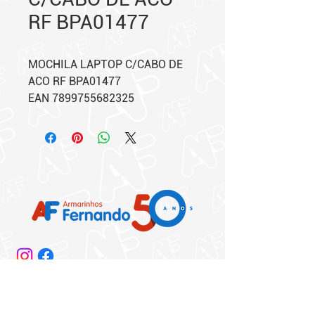
RF BPA01477
MOCHILA LAPTOP C/CABO DE
ACO RF BPA01477
EAN 7899755682325
Matriz:
Rua 25 de Março, 864/872​
Centro - São Paulo - SP