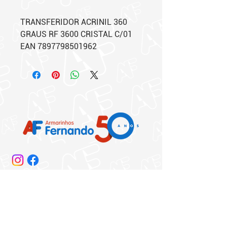
TRANSFERIDOR ACRINIL 360
GRAUS RF 3600 CRISTAL C/01
EAN 7897798501962
Matriz:
Rua 25 de Março, 864/872​
Centro - São Paulo - SP
Telefone: (11) 3325-0400