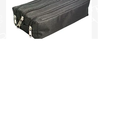
ESTOJO ESCOLAR DAC BASIC TRIPLO
3 ZIPERES E TECIDO PRETO RF 084PR